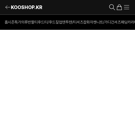
KOOSHOP.KR
홈
시즌특가의류
반팔티
후드티/후드짚업
맨투맨/티셔츠
잡화
자켓
니트/가디건
셔츠
패딩
카라