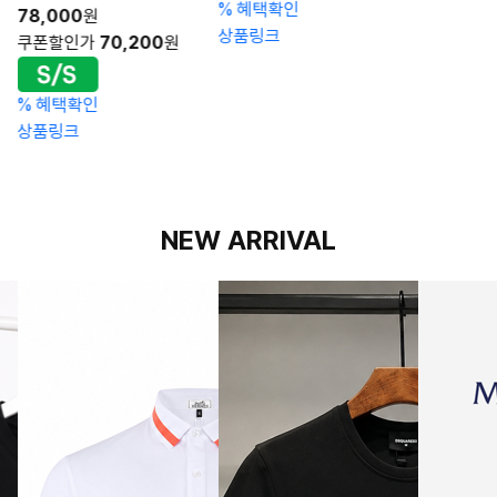
%
혜택확인
78,000
원
상품링크
쿠폰할인가
70,200
원
%
혜택확인
상품링크
NEW ARRIVAL