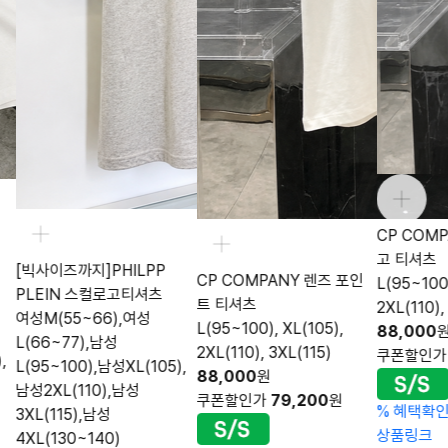
CP COM
고 티셔츠
[빅사이즈까지]PHILPP
CP COMPANY 렌즈 포인
L(95~100)
PLEIN 스컬로고티셔츠
트 티셔츠
2XL(110),
여성M(55~66),여성
L(95~100), XL(105),
88,000
L(66~77),남성
2XL(110), 3XL(115)
쿠폰할인
,
L(95~100),남성XL(105),
88,000
원
남성2XL(110),남성
쿠폰할인가
79,200
원
%
혜택확
3XL(115),남성
상품링크
4XL(130~140)