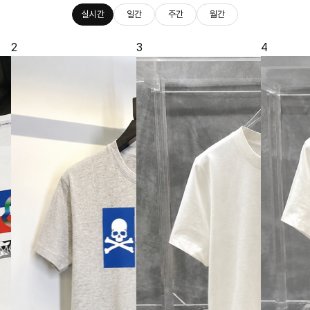
실시간
일간
주간
월간
2
3
4