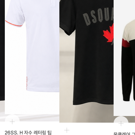
26SS. H 자수 레터링 팁
몽클레어 그