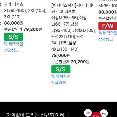
카라 티셔츠
팔
[빅사이즈까지]캐나다 레터
M(95~100
XL(95-100), 2XL(105),
링 로고 티셔츠
88,000
3XL(110)
여성M(55~66),여성
쿠폰할인
88,000
원
풀
L(66~77),남성
쿠폰할인가
79,200
원
L(95~100),남성XL(105),
%
혜택확
남성2XL(110),남성
상품링크
3XL(115),남성
%
혜택확인
4XL(130~140)
상품링크
78,000
원
쿠폰할인가
70,200
원
%
혜택확인
상품링크