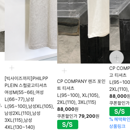
CP COM
고 티셔츠
[빅사이즈까지]PHILPP
CP COMPANY 렌즈 포인
L(95~100)
PLEIN 스컬로고티셔츠
트 티셔츠
2XL(110),
여성M(55~66),여성
L(95~100), XL(105),
88,000
L(66~77),남성
2XL(110), 3XL(115)
쿠폰할인
,
L(95~100),남성XL(105),
88,000
원
남성2XL(110),남성
쿠폰할인가
79,200
원
%
혜택확
3XL(115),남성
상품링크
4XL(130~140)