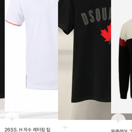
26SS. H 자수 레터링 팁
몽클레어 그