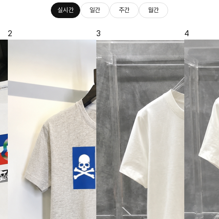
실시간
일간
주간
월간
2
3
4