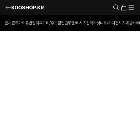
KOOSHOP.KR
홈
시즌특가의류
반팔티
후드티/후드짚업
맨투맨/티셔츠
잡화
자켓
니트/가디건
셔츠
패딩
카라