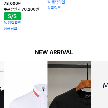
%
혜택확인
78,000
원
상품링크
쿠폰할인가
70,200
원
%
혜택확인
상품링크
NEW ARRIVAL