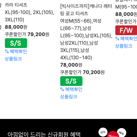
카라 티셔츠
팔
[빅사이즈까지]캐나다 레터
M(95~100
XL(95-100), 2XL(105),
링 로고 티셔츠
88,000
3XL(110)
여성M(55~66),여성
쿠폰할인
88,000
원
풀
L(66~77),남성
쿠폰할인가
79,200
원
L(95~100),남성XL(105),
%
혜택확
남성2XL(110),남성
상품링크
3XL(115),남성
%
혜택확인
4XL(130~140)
상품링크
78,000
원
쿠폰할인가
70,200
원
%
혜택확인
상품링크