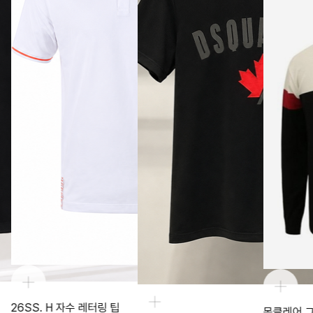
26SS. H 자수 레터링 팁
몽클레어 그