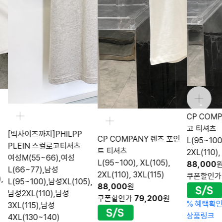
CP COM
고 티셔츠
[빅사이즈까지]PHILPP
CP COMPANY 렌즈 포인
L(95~100)
PLEIN 스컬로고티셔츠
트 티셔츠
2XL(110),
여성M(55~66),여성
L(95~100), XL(105),
88,000
L(66~77),남성
2XL(110), 3XL(115)
쿠폰할인
,
L(95~100),남성XL(105),
88,000
원
남성2XL(110),남성
쿠폰할인가
79,200
원
%
혜택확
3XL(115),남성
상품링크
4XL(130~140)