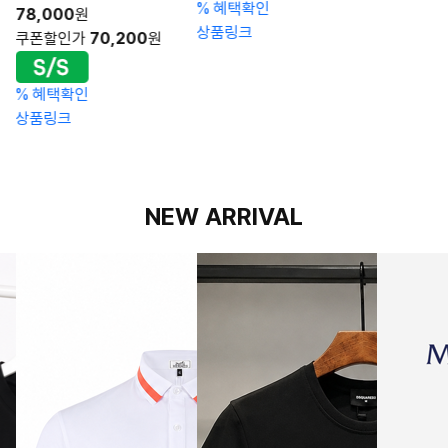
%
혜택확인
78,000
원
상품링크
쿠폰할인가
70,200
원
%
혜택확인
상품링크
NEW ARRIVAL