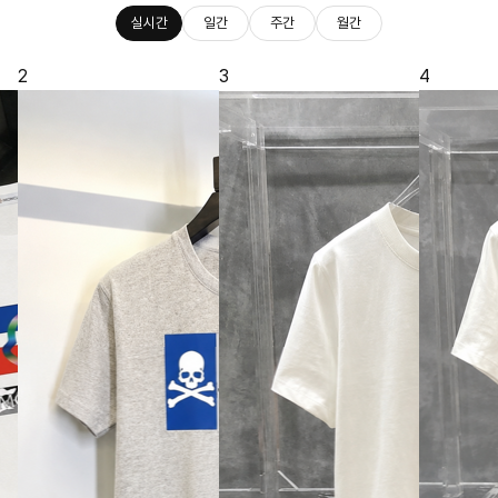
실시간
일간
주간
월간
2
3
4