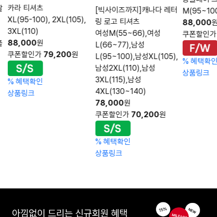
카라 티셔츠
팔
[빅사이즈까지]캐나다 레터
M(95~100
XL(95-100), 2XL(105),
링 로고 티셔츠
88,000
3XL(110)
여성M(55~66),여성
쿠폰할인
88,000
원
풀
L(66~77),남성
쿠폰할인가
79,200
원
L(95~100),남성XL(105),
%
혜택확
남성2XL(110),남성
상품링크
3XL(115),남성
%
혜택확인
4XL(130~140)
상품링크
78,000
원
쿠폰할인가
70,200
원
%
혜택확인
상품링크