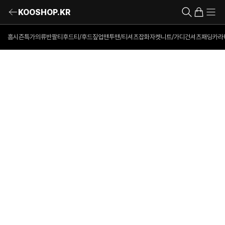
KOOSHOP.KR
홈
시즌특가의류
반팔티
후드티/후드짚업
맨투맨/티셔츠
잡화
자켓
니트/가디건
셔츠
패딩
카라