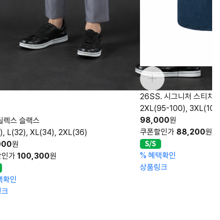
[
5
26SS. 시그니처 스티치 데님 하프셔츠
6
2XL(95-100), 3XL(105), 4XL(110)
쿠
98,000
원
쿠폰할인가
88,200
원
)
%
상
%
혜택확인
상품링크