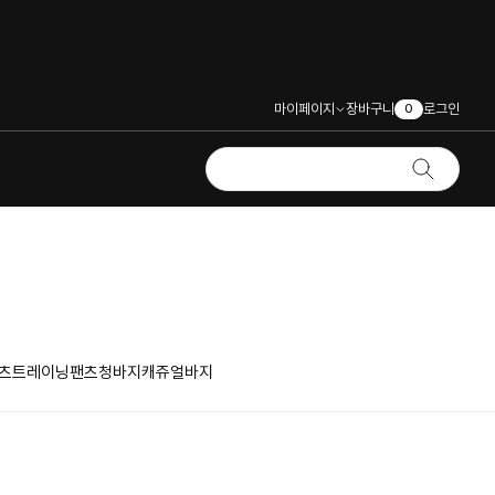
마이페이지
장바구니
로그인
0
츠
트레이닝팬츠
청바지
캐쥬얼바지