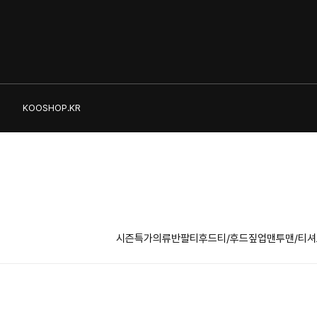
KOOSHOP.KR
시즌특가의류
반팔티
후드티/후드짚업
맨투맨/티셔