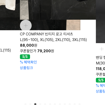
NY 빈티지 로고 티셔츠
L(105), 2XL(110), 3XL(115)
9,200
원
밴딩 릴렉스 슬랙스
M(30), L(32), XL(34), 2XL(36
118,000
원
쿠폰할인가
100,300
원
%
혜택확인
상품링크