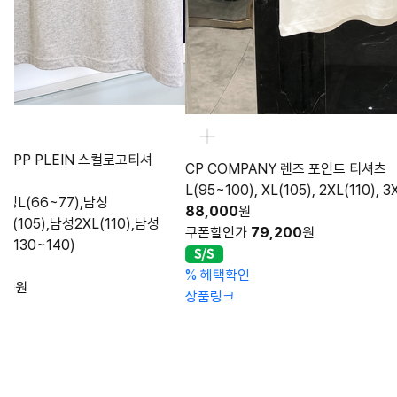
CP COMPA
L(95~100), X
CP COMPANY 렌즈 포인트 티셔츠
88,000
원
L(95~100), XL(105), 2XL(110), 3XL(115)
쿠폰할인가
7
88,000
원
성
쿠폰할인가
79,200
원
%
혜택확인
상품링크
%
혜택확인
상품링크