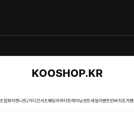
KOOSHOP.KR
츠
잡화
자켓
니트/가디건
셔츠
패딩
카라티
트레이닝셋트
세일이벤트
반바지
조거팬