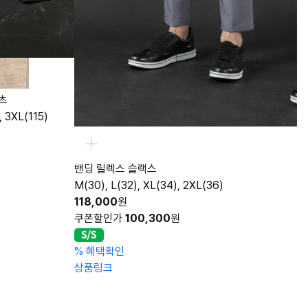
26SS. 시그니처 스티치 데님 하프셔츠
2XL(95-100), 3XL(105), 4XL(110)
98,000
원
쿠폰할인가
88,200
원
XL(36)
%
혜택확인
상품링크