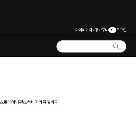
마이페이지
장바구니
로그인
0
츠
트레이닝팬츠
청바지
캐쥬얼바지