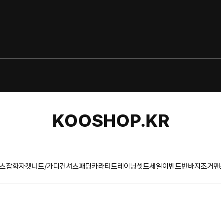
KOOSHOP.KR
츠
잡화
자켓
니트/가디건
셔츠
패딩
카라티
트레이닝셋트
세일이벤트
반바지
조거팬