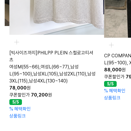
CP C
L(95~1
로고티셔
CP COMPANY 렌즈 포인트 티셔츠
88,00
L(95~100), XL(105), 2XL(110), 3XL(115)
쿠폰할
88,000
원
0),남성
쿠폰할인가
79,200
원
%
혜택
상품링
%
혜택확인
상품링크