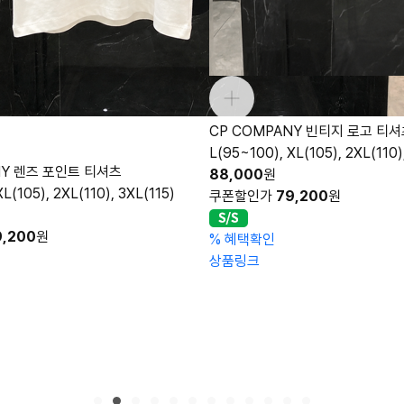
OMPANY 빈티지 로고 티셔츠
00), XL(105), 2XL(110), 3XL(115)
0
원
인가
79,200
원
밴딩 릴렉스 슬랙스
확인
M(30), L(32), XL(34), 2
크
118,000
원
쿠폰할인가
100,300
원
%
혜택확인
상품링크