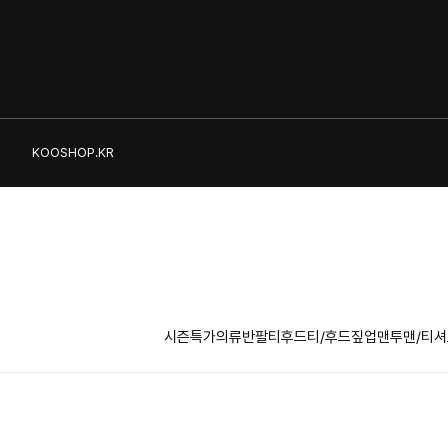
KOOSHOP.KR
시즌특가의류
반팔티
후드티/후드짚업
맨투맨/티셔