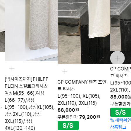
CP COM
고 티셔츠
[빅사이즈까지]PHILPP
CP COMPANY 렌즈 포인
L(95~100)
PLEIN 스컬로고티셔츠
트 티셔츠
2XL(110),
여성M(55~66),여성
L(95~100), XL(105),
88,000
L(66~77),남성
2XL(110), 3XL(115)
쿠폰할인
,
L(95~100),남성XL(105),
88,000
원
남성2XL(110),남성
쿠폰할인가
79,200
원
%
혜택확
3XL(115),남성
상품링크
4XL(130~140)