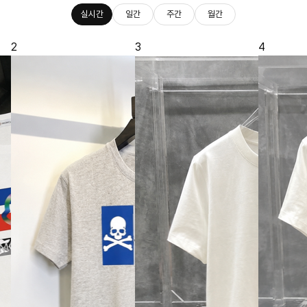
실시간
일간
주간
월간
2
3
4