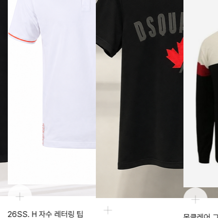
26SS. H 자수 레터링 팁
몽클레어 그