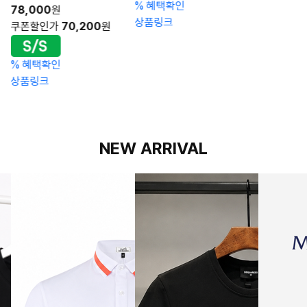
%
혜택확인
78,000
원
상품링크
쿠폰할인가
70,200
원
%
혜택확인
상품링크
NEW ARRIVAL