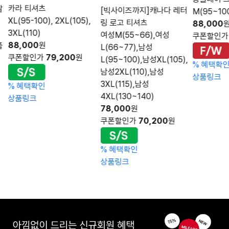
카라 티셔츠
팔
[빅사이즈까지]캐나다 레터
M(95~100
XL(95-100), 2XL(105),
링 로고 티셔츠
88,000
3XL(110)
여성M(55~66),여성
쿠폰할인
88,000
원
풀
L(66~77),남성
쿠폰할인가
79,200
원
L(95~100),남성XL(105),
%
혜택확
남성2XL(110),남성
상품링크
3XL(115),남성
%
혜택확인
4XL(130~140)
상품링크
78,000
원
쿠폰할인가
70,200
원
%
혜택확인
상품링크