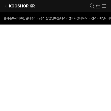
KOOSHOP.KR
홈
시즌특가의류
반팔티
후드티/후드짚업
맨투맨/티셔츠
잡화
자켓
니트/가디건
셔츠
패딩
카라