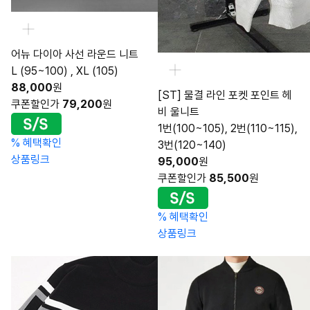
어뉴 다이아 사선 라운드 니트
L (95~100) , XL (105)
88,000
원
[ST] 물결 라인 포켓 포인트 헤
쿠폰할인가
79,200
원
비 울니트
1번(100~105), 2번(110~115),
%
혜택확인
3번(120~140)
상품링크
95,000
원
쿠폰할인가
85,500
원
%
혜택확인
상품링크