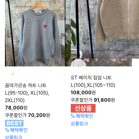
ST 베이직 집업 니트
L(100),XL(105~110)
꼼데가르송 하트 니트
108,000
원
L(95-100), XL(105),
쿠폰할인가
91,800
원
2XL(110)
78,000
원
쿠폰할인가
70,200
원
%
혜택확인
상품링크
%
혜택확인
상품링크