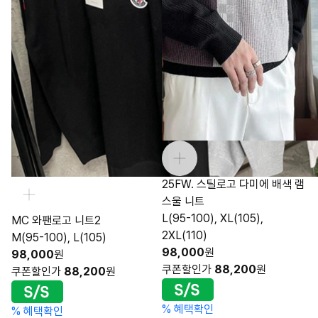
25FW. 스틸로고 다미에 배색 램
스울 니트
L(95-100), XL(105),
MC 와팬로고 니트2
2XL(110)
M(95-100), L(105)
98,000
원
98,000
원
쿠폰할인가
88,200
원
쿠폰할인가
88,200
원
%
혜택확인
%
혜택확인