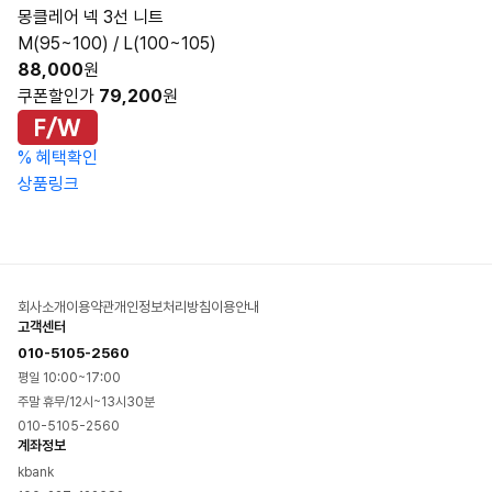
몽클레어 넥 3선 니트
M(95~100) / L(100~105)
88,000
원
쿠폰할인가
79,200
원
%
혜택확인
상품링크
회사소개
이용약관
개인정보처리방침
이용안내
고객센터
010-5105-2560
평일 10:00~17:00
주말 휴무/12시~13시30분
010-5105-2560
계좌정보
kbank