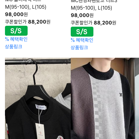
MC밴딩와팬로고 니트3
M(95-100), L(105)
M(95-100), L(105)
98,000
원
98,000
원
쿠폰할인가
88,200
원
쿠폰할인가
88,200
원
%
혜택확인
%
혜택확인
상품링크
상품링크