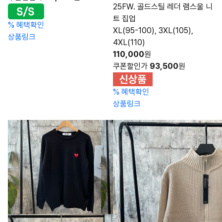
25FW. 골드스틸 레더 램스울 니
트 집업
%
혜택확인
XL(95-100), 3XL(105),
상품링크
4XL(110)
110,000
원
쿠폰할인가
93,500
원
%
혜택확인
상품링크