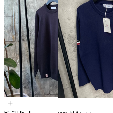
MC 숄더배색 니트