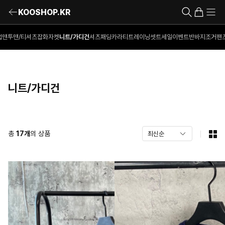
KOOSHOP.KR
업
맨투맨/티셔츠
잡화
자켓
니트/가디건
셔츠
패딩
카라티
트레이닝셋트
세일이벤트
반바지
조거팬
니트/가디건
총
17
개
의 상품