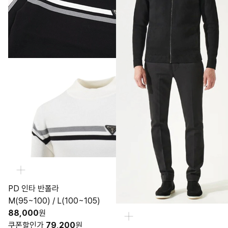
PD 인타 반폴라
M(95~100) / L(100~105)
88,000
원
쿠폰할인가
79,200
원