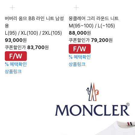
버버리 옴므 BB 라인 니트 남성
몽클레어 그리 라운드 니트
용
M(95~100) / L(~105)
L(95) / XL(100) / 2XL(105)
88,000
원
93,000
원
쿠폰할인가
79,200
원
쿠폰할인가
83,700
원
%
혜택확인
%
혜택확인
상품링크
상품링크