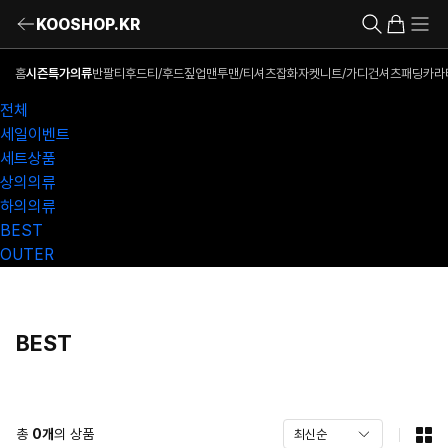
KOOSHOP.KR
홈
시즌특가의류
반팔티
후드티/후드짚업
맨투맨/티셔츠
잡화
자켓
니트/가디건
셔츠
패딩
카라
전체
세일이벤트
세트상품
상의의류
하의의류
BEST
OUTER
BEST
총
0
개
의 상품