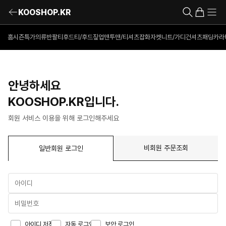
KOOSHOP.KR
홈
시즌특가의류
반팔티
후드티/후드짚업
맨투맨/티셔츠
잡화
자켓
니트/가디건
셔츠
패딩
카라
안녕하세요
KOOSHOP.KR입니다.
회원 서비스 이용을 위해 로그인해주세요
비회원 주문조회
일반회원 로그인
아이디 저장
자동 로그인
보안 로그인