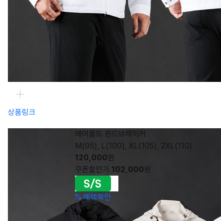
상품링크
에어폴드 윈드브레이커
M(95), L(100), XL(105), 2XL(110)
120,000
원
쿠폰할인가
102,000
원
%
혜택확인