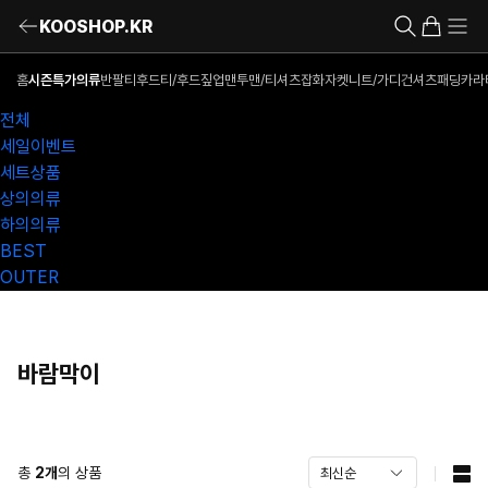
KOOSHOP.KR
홈
시즌특가의류
반팔티
후드티/후드짚업
맨투맨/티셔츠
잡화
자켓
니트/가디건
셔츠
패딩
카라
전체
세일이벤트
세트상품
상의의류
하의의류
BEST
OUTER
바람막이
총
2
개
의 상품