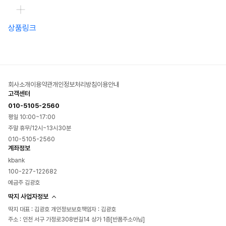
상품링크
회사소개
이용약관
개인정보처리방침
이용안내
고객센터
010-5105-2560
평일 10:00~17:00
주말 휴무/12시~13시30분
010-5105-2560
계좌정보
kbank
100-227-122682
예금주 김광호
딱지 사업자정보
딱지 대표 : 김광호 개인정보보호책임자 : 김광호
주소 : 인천 서구 가정로308번길14 상가 1층[반품주소아님]