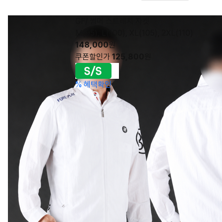
GF/ 썸머 스트레치 자켓
M(95), L(100), XL(105), 2XL(110)
148,000
원
쿠폰할인가
125,800
원
%
혜택확인