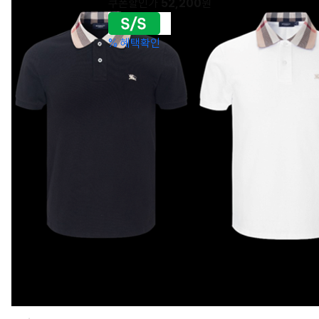
쿠폰할인가
52,200
원
%
혜택확인