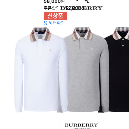
58,000
원
쿠폰할인가
52,200
원
%
혜택확인