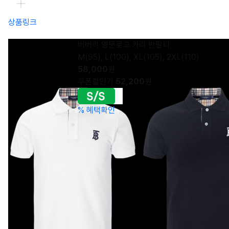
상품링크
버버리 영문로고 카라 반팔티
M(95), L(100), XL(105), 2XL(110)
58,000
원
쿠폰할인가
52,200
원
%
혜택확인