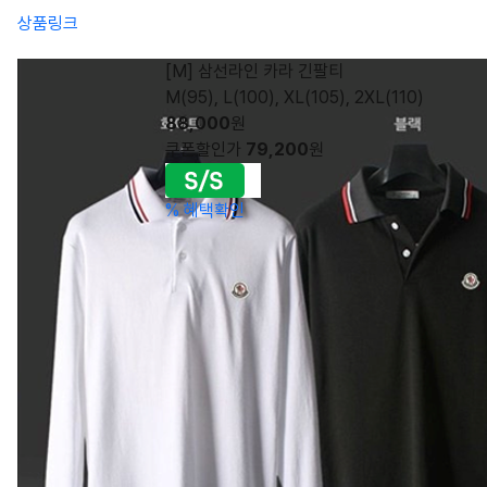
상품링크
[M] 삼선라인 카라 긴팔티
M(95), L(100), XL(105), 2XL(110)
88,000
원
쿠폰할인가
79,200
원
%
혜택확인