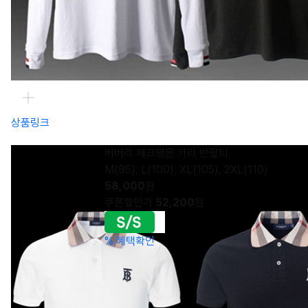
상품링크
버버리 체크영문 카라 반팔티
M(95), L(100), XL(105), 2XL(110)
58,000
원
쿠폰할인가
52,200
원
%
혜택확인