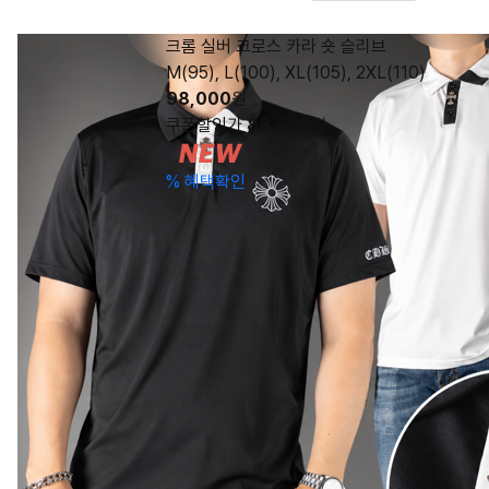
크롬 실버 크로스 카라 숏 슬리브
M(95), L(100), XL(105), 2XL(110)
98,000
원
쿠폰할인가
88,200
원
%
혜택확인