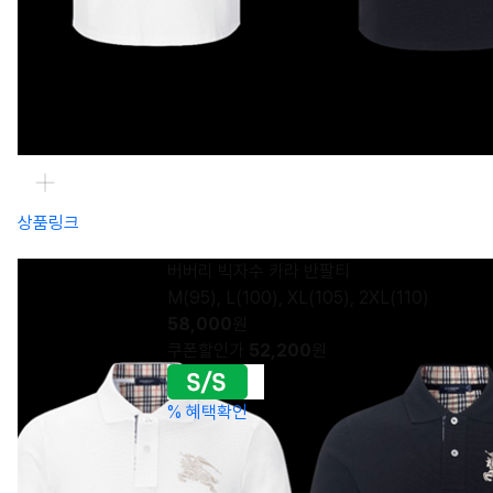
상품링크
버버리 빅자수 카라 반팔티
M(95), L(100), XL(105), 2XL(110)
58,000
원
쿠폰할인가
52,200
원
%
혜택확인