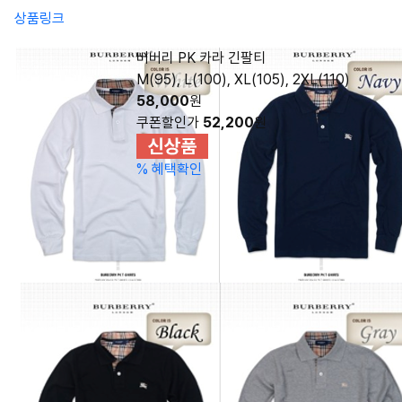
상품링크
버버리 PK 카라 긴팔티
M(95), L(100), XL(105), 2XL(110)
58,000
원
쿠폰할인가
52,200
원
%
혜택확인