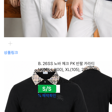
상품링크
B. 26SS 노바 체크 PK 반팔 카라티
M(95), L(100), XL(105), 2XL(110)
138,000
원
쿠폰할인가
117,300
원
%
혜택확인