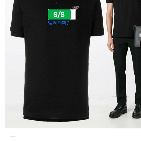
쿠폰할인가
67,500
원
%
혜택확인