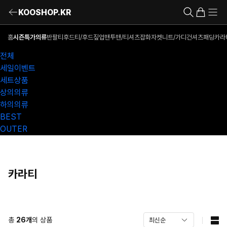
KOOSHOP.KR
홈
시즌특가의류
반팔티
후드티/후드짚업
맨투맨/티셔츠
잡화
자켓
니트/가디건
셔츠
패딩
카라
전체
세일이벤트
세트상품
상의의류
하의의류
BEST
OUTER
카라티
총
26
개
의 상품