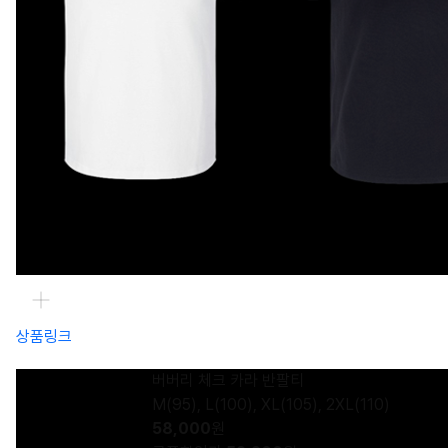
상품링크
버버리 체크 카라 반팔티
M(95), L(100), XL(105), 2XL(110)
58,000
원