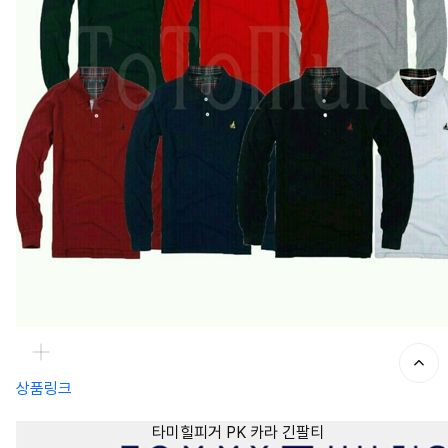
상품링크
타미힐피거 PK 카라 긴팔티