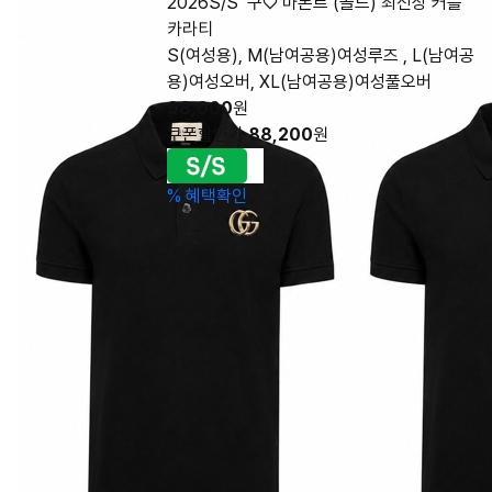
2026S/S 구♡ 마몬트 (골드) 최신상 커플
카라티
S(여성용), M(남여공용)여성루즈 , L(남여공
용)여성오버, XL(남여공용)여성풀오버
98,000
원
쿠폰할인가
88,200
원
%
혜택확인