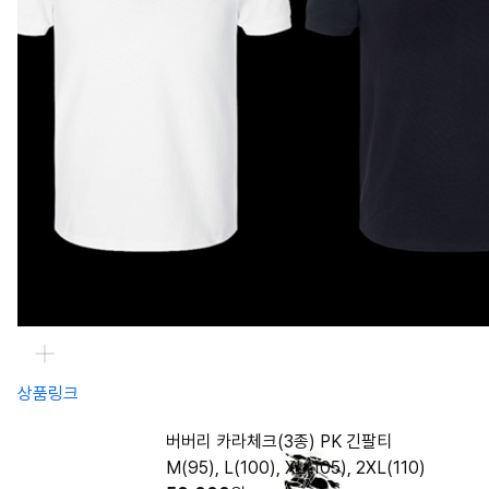
상품링크
버버리 카라체크(3종) PK 긴팔티
M(95), L(100), XL(105), 2XL(110)