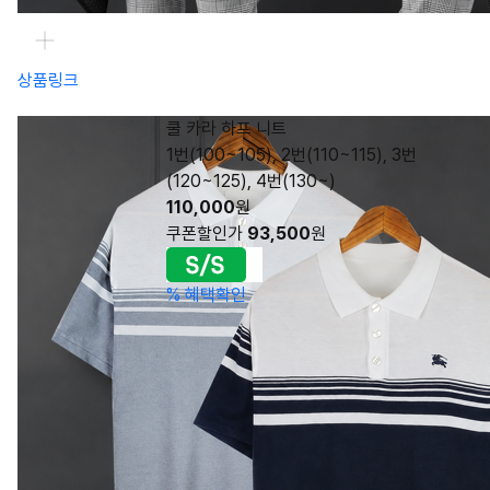
상품링크
쿨 카라 하프 니트
1번(100~105), 2번(110~115), 3번
(120~125), 4번(130~)
110,000
원
쿠폰할인가
93,500
원
%
혜택확인