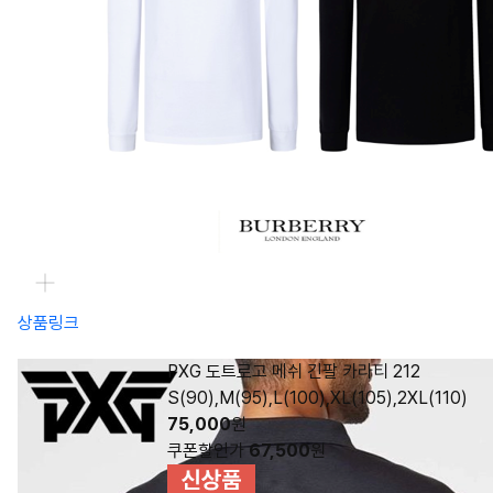
상품링크
PXG 도트로고 메쉬 긴팔 카라티 212
S(90),M(95),L(100),XL(105),2XL(110)
75,000
원
쿠폰할인가
67,500
원