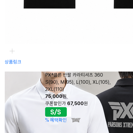
상품링크
PX*쿨론 반팔 카라티셔츠 360
S(90), M(95), L(100), XL(105),
2XL(110)
75,000
원
쿠폰할인가
67,500
원
%
혜택확인