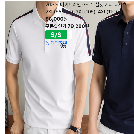
26SS. 테이프라인 G자수 실켓 카라 티셔츠
2XL(95-100), 3XL(105), 4XL(110)
88,000
원
쿠폰할인가
79,200
원
%
혜택확인