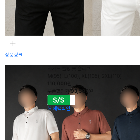
상품링크
자가드 쿨링 숏 슬리브
M(95), L(100), XL(105), 2XL(110)
110,000
원
쿠폰할인가
93,500
원
%
혜택확인