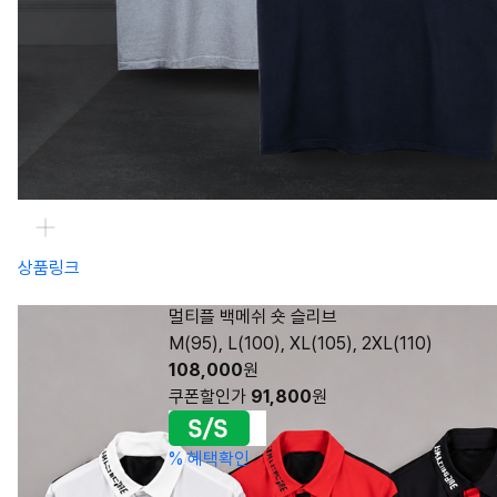
상품링크
멀티플 백메쉬 숏 슬리브
M(95), L(100), XL(105), 2XL(110)
108,000
원
쿠폰할인가
91,800
원
%
혜택확인