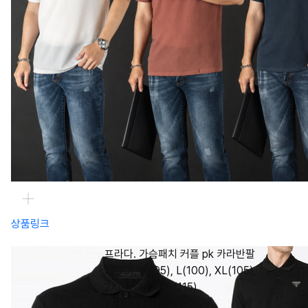
상품링크
프라다. 가슴패치 커플 pk 카라반팔
S(90), M(95), L(100), XL(105),
2XL(110), 3XL(115)
75,000
원