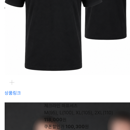
상품링크
체크라인 하프셔츠
M(95), L(100), XL(105), 2XL(110)
118,000
원
쿠폰할인가
100,300
원