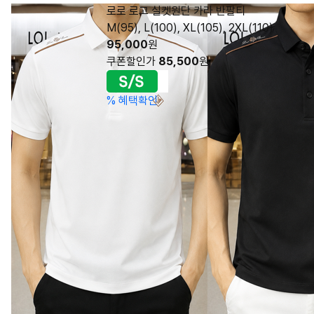
로로 로고 실켓원단 카라 반팔티
M(95), L(100), XL(105), 2XL(110)
95,000
원
쿠폰할인가
85,500
원
%
혜택확인