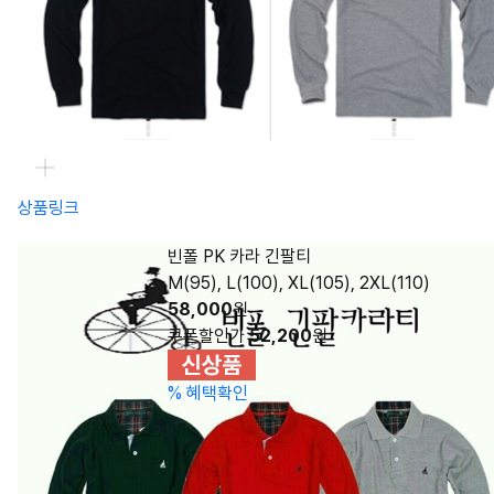
상품링크
빈폴 PK 카라 긴팔티
M(95), L(100), XL(105), 2XL(110)
58,000
원
쿠폰할인가
52,200
원
%
혜택확인