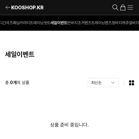
KOOSHOP.KR
디건
셔츠
패딩
카라티
트레이닝셋트
세일이벤트
반바지
조거팬츠
트레이닝팬츠
청바지
캐쥬얼바지
세일이벤트
총
0
개
의 상품
상품 준비 중입니다.