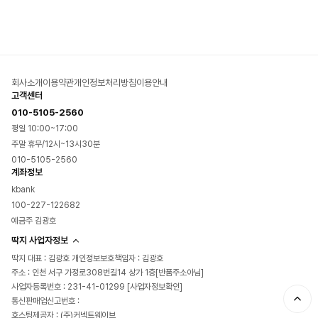
회사소개
이용약관
개인정보처리방침
이용안내
고객센터
010-5105-2560
평일 10:00~17:00
주말 휴무/12시~13시30분
010-5105-2560
계좌정보
kbank
100-227-122682
예금주 김광호
딱지 사업자정보
딱지 대표 : 김광호 개인정보보호책임자 : 김광호
주소 : 인천 서구 가정로308번길14 상가 1층[반품주소아님]
사업자등록번호 : 231-41-01299
[사업자정보확인]
통신판매업신고번호 :
호스팅제공자 : (주)커넥트웨이브