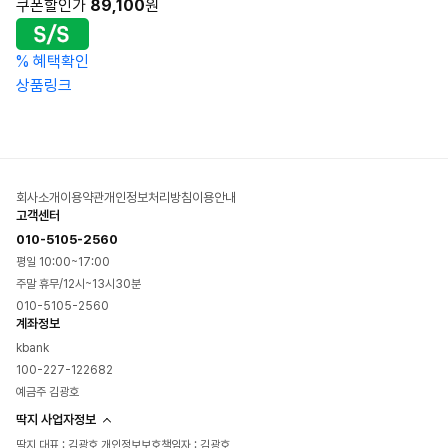
쿠폰할인가
89,100
원
%
혜택확인
상품링크
회사소개
이용약관
개인정보처리방침
이용안내
고객센터
010-5105-2560
평일 10:00~17:00
주말 휴무/12시~13시30분
010-5105-2560
계좌정보
kbank
100-227-122682
예금주 김광호
딱지 사업자정보
딱지 대표 : 김광호 개인정보보호책임자 : 김광호