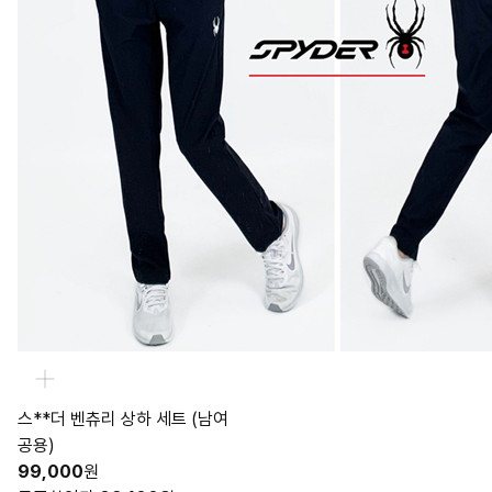
스**더 벤츄리 상하 세트 (남여
공용)
99,000
원