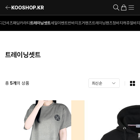
KOOSHOP.KR
디건
셔츠
패딩
카라티
트레이닝셋트
세일이벤트
반바지
조거팬츠
트레이닝팬츠
청바지
캐쥬얼바지
트레이닝셋트
총
5
개
의 상품