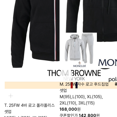
M. 25FW 자수 로고 후드집업
셋업
M(95),L(100), XL(105),
2XL(110), 3XL(115)
T. 25FW 4바 로고 폴라폴리스
168,000
원
셋업
쿠폰할인가
142,800
원