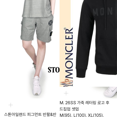
M. 26SS 가죽 레터링 로고 후
드집업 셋업
스톤아일랜드 피그먼트 반팔&반
M(95), L(100), XL(105),