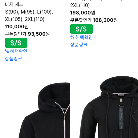
바지 세트
2XL(110)
S(90), M(95), L(100),
198,000
원
XL(105), 2XL(110)
쿠폰할인가
168,300
원
110,000
원
쿠폰할인가
93,500
원
%
혜택확인
상품링크
%
혜택확인
상품링크