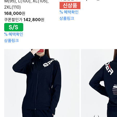
M(95), L(100), XL(105),
2XL(110)
%
혜택확인
168,000
원
상품링크
쿠폰할인가
142,800
원
%
혜택확인
상품링크