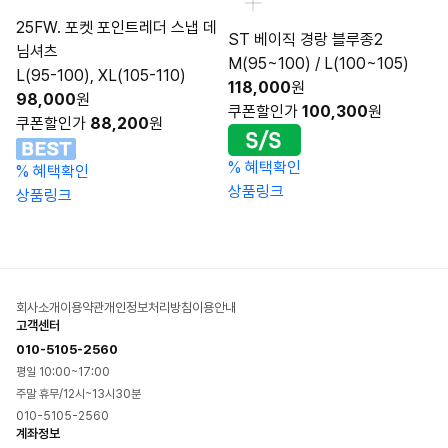
25FW. 포켓 포인트레더 스냅 데
ST 베이직 경랑 블루종2
님셔츠
M(95~100) / L(100~105)
L(95-100), XL(105-110)
118,000
원
98,000
원
쿠폰할인가
100,300
원
쿠폰할인가
88,200
원
%
혜택확인
%
혜택확인
상품링크
상품링크
회사소개
이용약관
개인정보처리방침
이용안내
고객센터
010-5105-2560
평일 10:00~17:00
주말 휴무/12시~13시30분
010-5105-2560
계좌정보