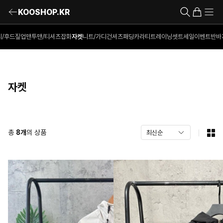
KOOSHOP.KR
티/후드짚업
맨투맨/티셔츠
잡화
자켓
니트/가디건
셔츠
패딩
카라티
트레이닝셋트
세일이벤트
반바
자켓
총
8
개
의 상품