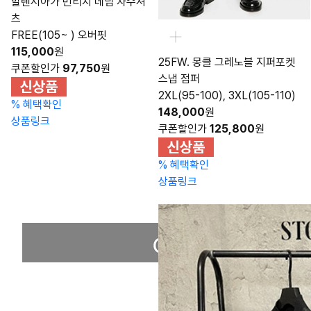
발렌시아가 빈티지 데님 자수셔
츠
FREE(105~ ) 오버핏
115,000
원
25FW. 몽클 그레노블 지퍼포켓
쿠폰할인가
97,750
원
스냅 점퍼
2XL(95-100), 3XL(105-110)
%
혜택확인
148,000
원
상품링크
쿠폰할인가
125,800
원
%
혜택확인
상품링크