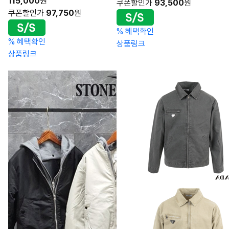
115,000
원
쿠폰할인가
93,500
원
쿠폰할인가
97,750
원
%
혜택확인
%
혜택확인
상품링크
상품링크