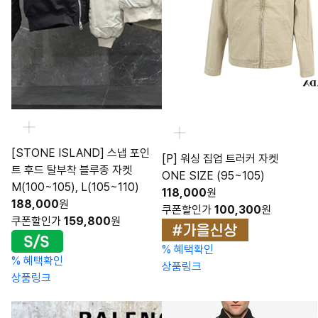
[STONE ISLAND] 스냅 포인
[P] 워싱 집업 트러커 자켓
트 후드 탈부착 블루종 자켓
ONE SIZE (95~105)
M(100~105), L(105~110)
118,000
원
188,000
원
쿠폰할인가
100,300
원
쿠폰할인가
159,800
원
%
혜택확인
%
혜택확인
상품링크
상품링크