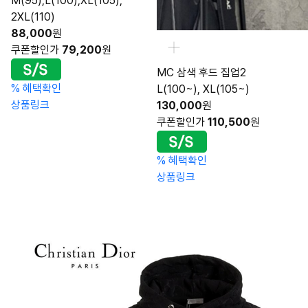
M(95),L(100),XL(105),
2XL(110)
88,000
원
쿠폰할인가
79,200
원
MC 삼색 후드 집업2
%
혜택확인
L(100~), XL(105~)
상품링크
130,000
원
쿠폰할인가
110,500
원
%
혜택확인
상품링크