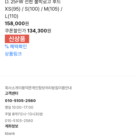
D. 25FW 전판 불박로고 후드
XS(95) / S(100) / M(105) /
L(110)
158,000
원
쿠폰할인가
134,300
원
%
혜택확인
상품링크
회사소개
이용약관
개인정보처리방침
이용안내
고객센터
010-5105-2560
평일 10:00~17:00
주말 휴무/12시~13시30분
010-5105-2560
계좌정보
kbank