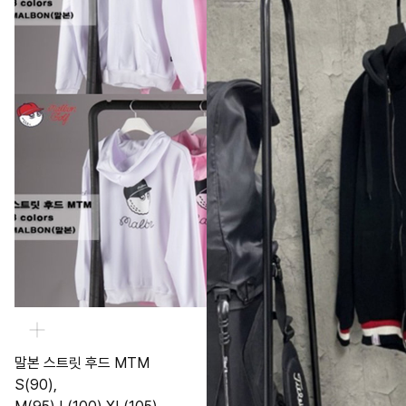
말본 스트릿 후드 MTM
S(90),