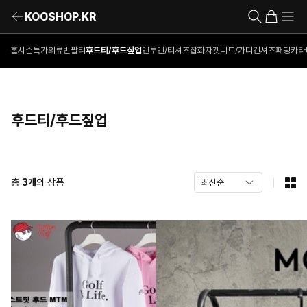
KOOSHOP.KR
홈
시즌특가의류
반팔티
후드티/후드짚업
맨투맨/티셔츠
잡화
자켓
니트/가디건
셔츠
패딩
카라
후드티/후드짚업
총
3
개
의 상품