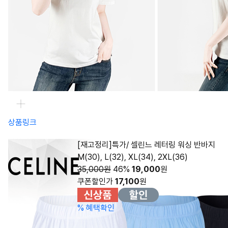
상품링크
[재고정리]특가/ 셀린느 레터링 워싱 반바지
M(30), L(32), XL(34), 2XL(36)
35,000원
46%
19,000
원
쿠폰할인가
17,100
원
%
혜택확인