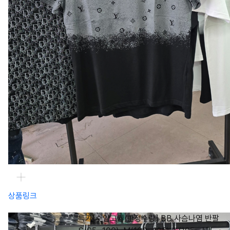
상품링크
특가[수입고퀄/한정수량] BB 사슴나염 반팔