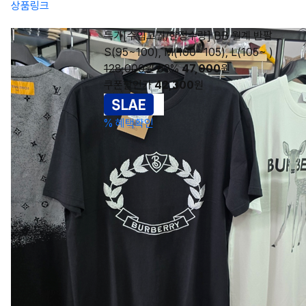
상품링크
특가[수입고퀄/한정수량] BB 월계 반팔
S(95~100), M(100~105), L(105~ )
128,000원
63%
47,000
원
쿠폰할인가
42,300
원
%
혜택확인