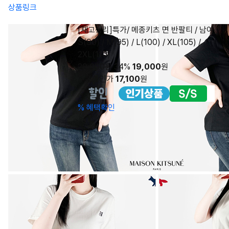
상품링크
[재고정리]특가/ 메종키츠 면 반팔티 / 남여
S(90) / M(95) / L(100) / XL(105) /
2XL(110)
29,000원
34%
19,000
원
쿠폰할인가
17,100
원
%
혜택확인