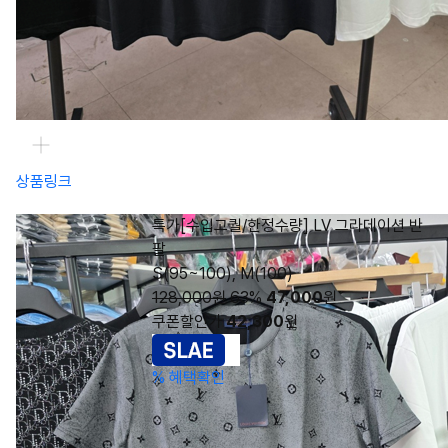
상품링크
특가[수입고퀄/한정수량] LV 그라데이션 반
팔
S(95~100), M(100)
128,000원
63%
47,000
원
쿠폰할인가
42,300
원
%
혜택확인