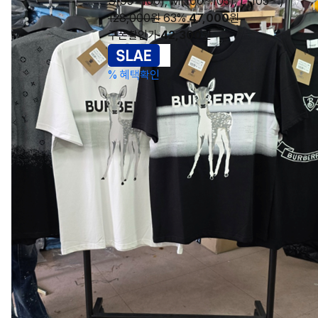
S(95~100), M(100~105), L(105~ )
128,000원
63%
47,000
원
쿠폰할인가
42,300
원
%
혜택확인