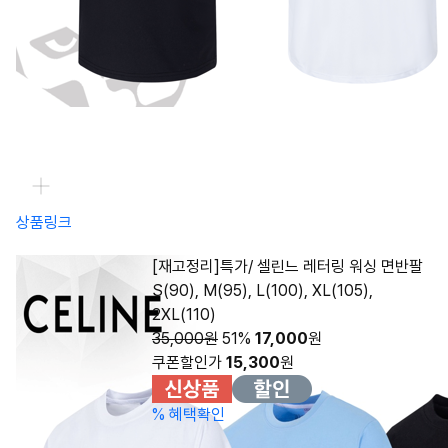
상품링크
[재고정리]특가/ 셀린느 레터링 워싱 면반팔
S(90), M(95), L(100), XL(105),
2XL(110)
35,000원
51%
17,000
원
쿠폰할인가
15,300
원
%
혜택확인