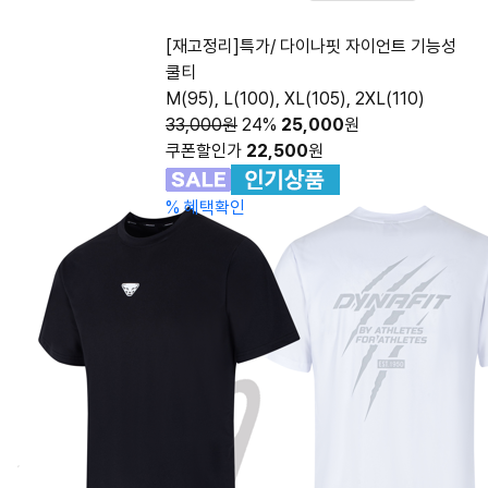
[재고정리]특가/ 다이나핏 자이언트 기능성
쿨티
M(95), L(100), XL(105), 2XL(110)
33,000원
24%
25,000
원
쿠폰할인가
22,500
원
%
혜택확인