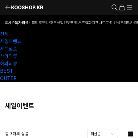
KOOSHOP.KR
홈
시즌특가의류
반팔티
후드티/후드짚업
맨투맨/티셔츠
잡화
자켓
니트/가디건
셔츠
패딩
카라
전체
세일이벤트
세트상품
상의의류
하의의류
BEST
OUTER
세일이벤트
총
7
개
의 상품